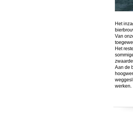
Het inza
bierbrou
Van onze
toegewe
Het rest
sommige 
zwaarder
Aan de 
hoogwerk
weggesl
werken.