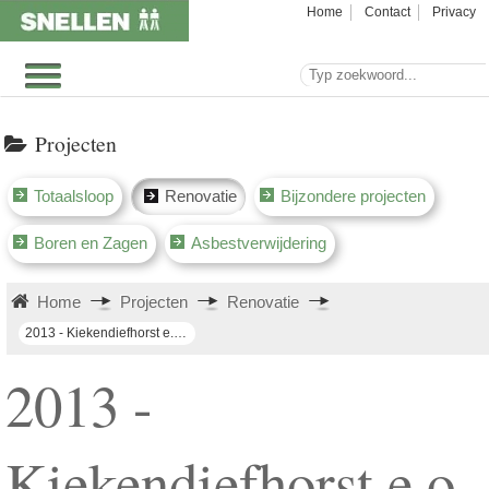
Home
Contact
Privacy
Projecten
Totaalsloop
Renovatie
Bijzondere projecten
Boren en Zagen
Asbestverwijdering
Home
Projecten
Renovatie
2013 - Kiekendiefhorst e.o. Leiden (liften)
2013 -
Kiekendiefhorst e.o.