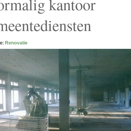
ormalig kantoor
meentediensten
ie:
Renovatie