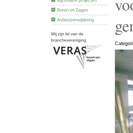
vo
Bijzondere projecten
Boren en Zagen
ge
Asbestverwijdering
Wij zijn lid van de
branchevereniging:
Categor
Veras