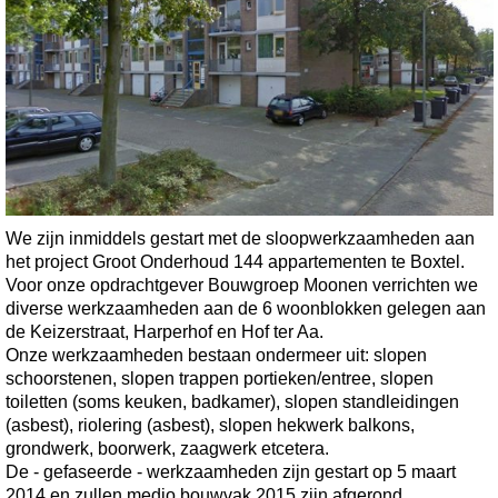
We zijn inmiddels gestart met de sloopwerkzaamheden aan
het project Groot Onderhoud 144 appartementen te Boxtel.
Voor onze opdrachtgever Bouwgroep Moonen verrichten we
diverse werkzaamheden aan de 6 woonblokken gelegen aan
de Keizerstraat, Harperhof en Hof ter Aa.
Onze werkzaamheden bestaan ondermeer uit: slopen
schoorstenen, slopen trappen portieken/entree, slopen
toiletten (soms keuken, badkamer), slopen standleidingen
(asbest), riolering (asbest), slopen hekwerk balkons,
grondwerk, boorwerk, zaagwerk etcetera.
De - gefaseerde - werkzaamheden zijn gestart op 5 maart
2014 en zullen medio bouwvak 2015 zijn afgerond.